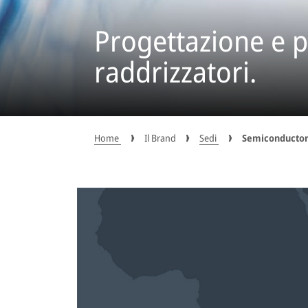
Progettazione e 
raddrizzatori.
Home
Il Brand
Sedi
Semiconductor